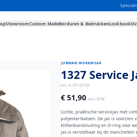
Speciali
hop
Showroom
Custom Made
Borduren & Bedrukken
Lookbook
Ov
JOBMAN WORKWEAR
1327 Service 
Art. nr.
65132720
€ 51,90
excl. BTW
Lichte, praktische servicejas met c
polyester/katoen. De jas is voorzien
klittenbandsluiting en D-ring voor e
jas is verstelbaar bij de manchetten 