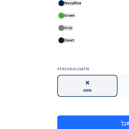
NavyBlue
Groen
Grijs
Zwart
PERSONALISATIE
✕
GEEN
A