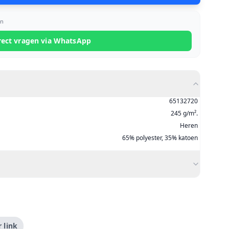
en
rect vragen via WhatsApp
65132720
245 g/m².
Heren
65% polyester, 35% katoen
 link