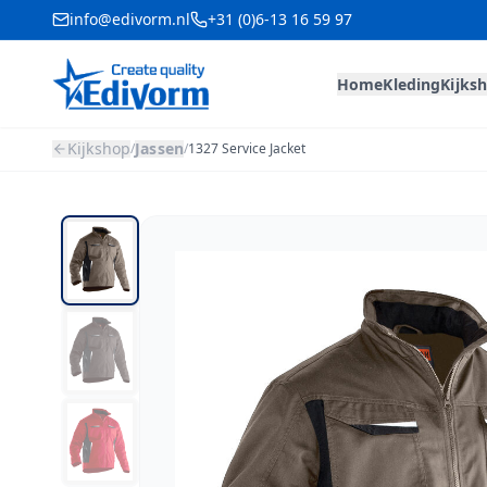
info@edivorm.nl
+31 (0)6-13 16 59 97
Home
Kleding
Kijks
Kijkshop
Jassen
/
/
1327 Service Jacket