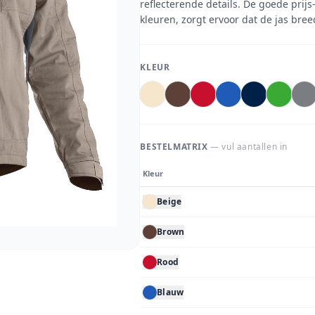
reflecterende details. De goede prij
kleuren, zorgt ervoor dat de jas bree
KLEUR
BESTELMATRIX
— vul aantallen in
Kleur
Beige
Brown
Rood
Blauw