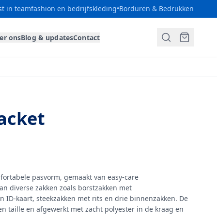
st in teamfashion en bedrijfskleding
•
Borduren & Bedrukken
er ons
Blog & updates
Contact
Jacket
omfortabele pasvorm, gemaakt van easy-care
 van diverse zakken zoals borstzakken met
en ID-kaart, steekzakken met rits en drie binnenzakken. De
en taille en afgewerkt met zacht polyester in de kraag en