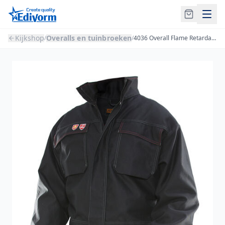
Kijkshop
Overalls en tuinbroeken
/
/
4036 Overall Flame Retardant