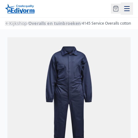
Kijkshop
Overalls en tuinbroeken
/
/
4145 Service Overalls cotton