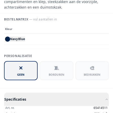
compartimenten en klep, steekzakken aan de voorzijde,
achterzakken en een duimstokzak.
BESTELMATRIX
— vul aantallen in
Kleur
NavyBlue
PERSONALISATIE
✕
🧵
🎨
GEEN
BORDUREN
BEDRUKKEN
Specificaties
Art. nr.
65414511