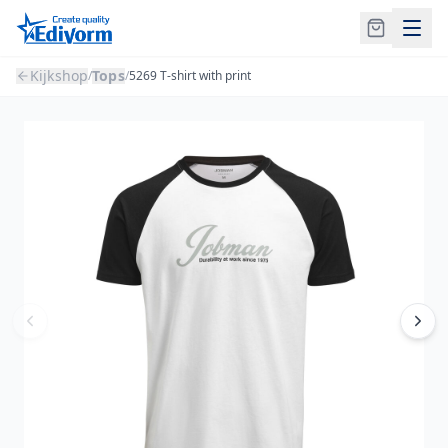
Kijkshop
Tops
/
/
5269 T-shirt with print