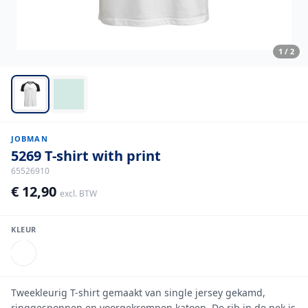
1
/
2
JOBMAN
5269 T-shirt with print
65526910
€ 12,90
excl. BTW
KLEUR
Tweekleurig T-shirt gemaakt van single jersey gekamd,
ringgesponnen en voorgekrompen katoen. De rib in de nek is