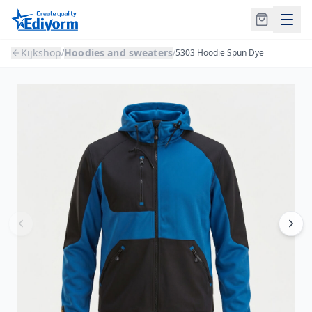
Kijkshop
Hoodies and sweaters
/
/
5303 Hoodie Spun Dye