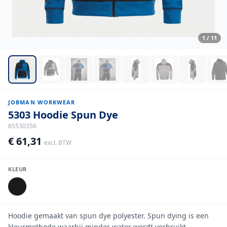
1
/
11
JOBMAN WORKWEAR
5303 Hoodie Spun Dye
65530356
€ 61,31
excl. BTW
KLEUR
Hoodie gemaakt van spun dye polyester. Spun dying is een
kleurmethode waarbij minder water wordt verbruikt.