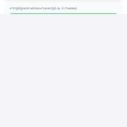
Vrijblijvend advies
Levertijd ca. 2–3 weken
Direct vragen via WhatsApp
DELEN
Kopieer link
Over ons
Jouw specialist in bedrijfskleding, teamkleding en
merkontwikkeling. Wij regelen het hele traject: van advies en