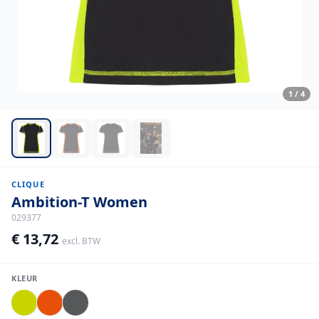
1
/
4
CLIQUE
Ambition-T Women
029377
€ 13,72
excl. BTW
KLEUR