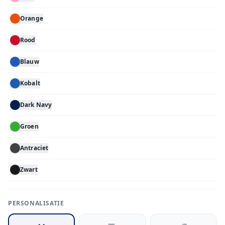
Orange
Rood
Blauw
Kobalt
Dark Navy
Groen
Antraciet
Zwart
PERSONALISATIE