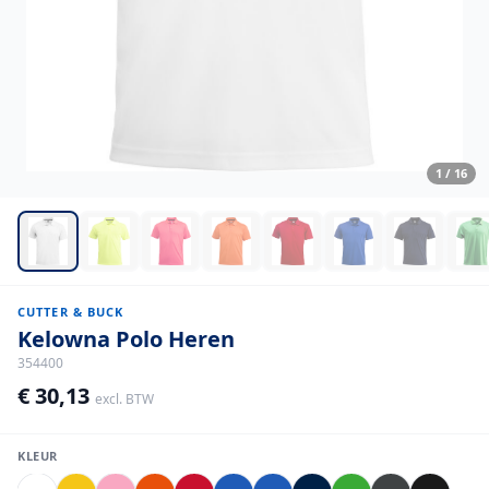
1
/
16
CUTTER & BUCK
Kelowna Polo Heren
354400
€ 30,13
excl. BTW
KLEUR