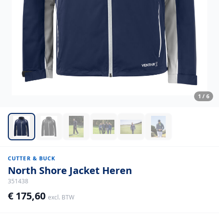
1
/
6
CUTTER & BUCK
North Shore Jacket Heren
351438
€ 175,60
excl. BTW