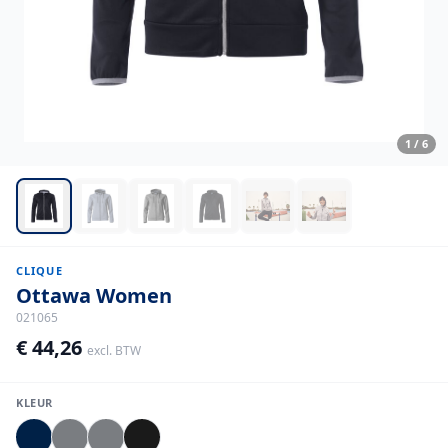
1
/
6
CLIQUE
Ottawa Women
021065
€ 44,26
excl. BTW
KLEUR