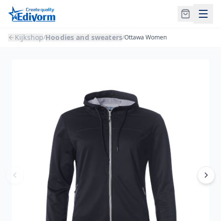
Kijkshop
Hoodies and sweaters
/
/
Ottawa Women