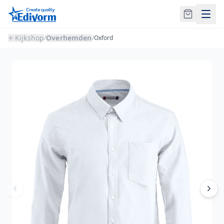
Kijkshop
Overhemden
/
/
Oxford