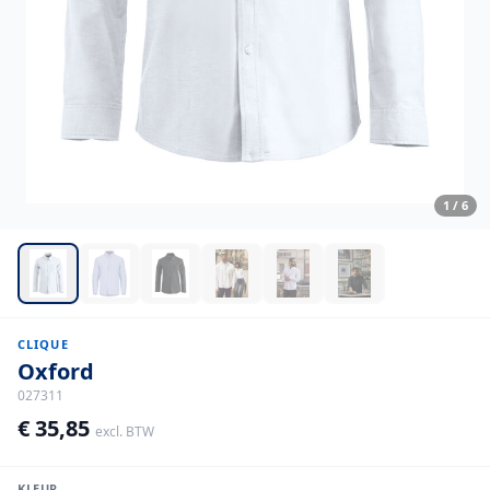
1
/
6
CLIQUE
Oxford
027311
€ 35,85
excl. BTW
KLEUR