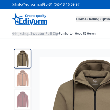
info@edivorm.nl
+31 (0)6-13 16 59 97
Home
Kleding
Kijks
Kijkshop
Sweater Full Zip
/
/
Pemberton Hood FZ Heren