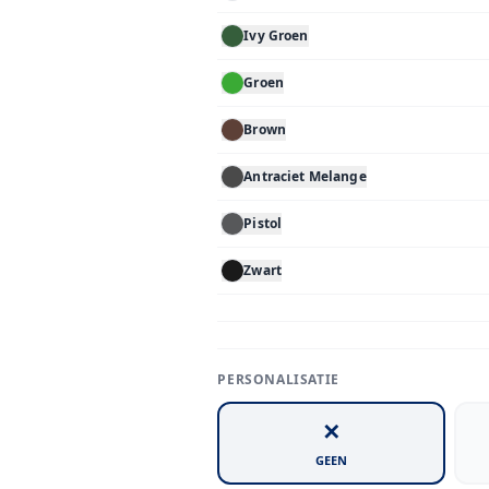
Ivy Groen
Groen
Brown
Antraciet Melange
Pistol
Zwart
PERSONALISATIE
✕
GEEN