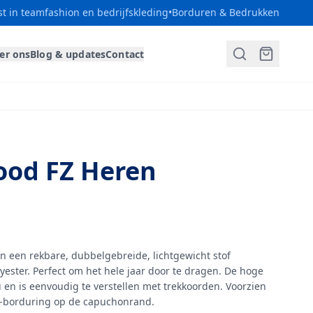
st in teamfashion en bedrijfskleding
•
Borduren & Bedrukken
er ons
Blog & updates
Contact
od FZ Heren
n een rekbare, dubbelgebreide, lichtgewicht stof
yester. Perfect om het hele jaar door te dragen. De hoge
n is eenvoudig te verstellen met trekkoorden. Voorzien
B-borduring op de capuchonrand.