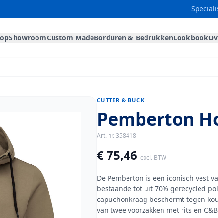
Speciali
hop
Showroom
Custom Made
Borduren & Bedrukken
Lookbook
Ov
CUTTER & BUCK
Pemberton Ho
Art. nr.
358418
€ 75,46
excl. BTW
De Pemberton is een iconisch vest va
bestaande tot uit 70% gerecycled pol
capuchonkraag beschermt tegen kou e
van twee voorzakken met rits en C&