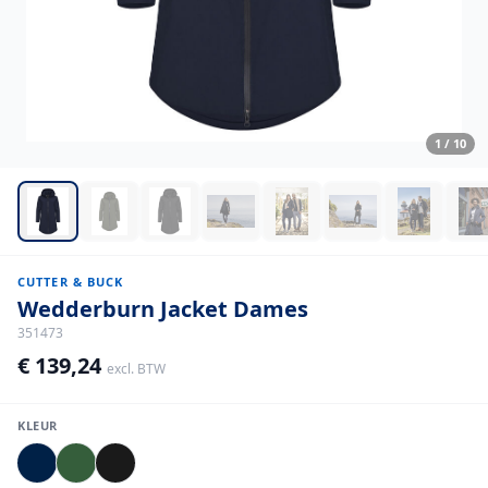
1
/
10
CUTTER & BUCK
Wedderburn Jacket Dames
351473
€ 139,24
excl. BTW
KLEUR