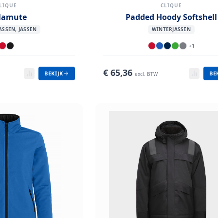
LIQUE
CLIQUE
lamute
Padded Hoody Softshell
ASSEN, JASSEN
WINTERJASSEN
+
1
€
65,36
BEKIJK
BE
excl. BTW