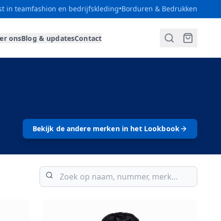
st in teamfashion en bedrijfskleding
•
Borduren & Bedrukken
er ons
Blog & updates
Contact
Bekijk de andere merken in het Lookbook