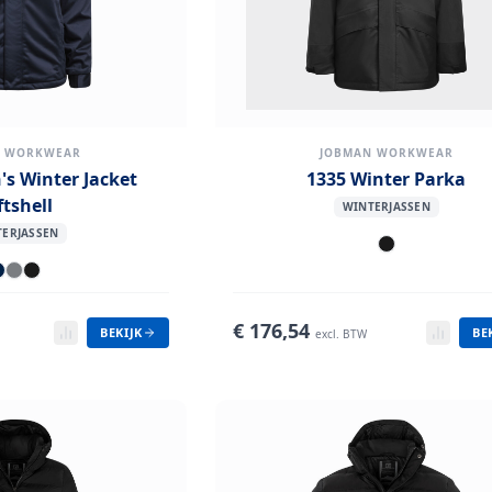
N WORKWEAR
JOBMAN WORKWEAR
s Winter Jacket
1335 Winter Parka
ftshell
WINTERJASSEN
ERJASSEN
€
176,54
BEKIJK
BE
excl. BTW