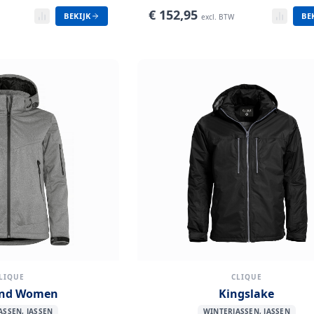
€
152,95
BEKIJK
BE
excl. BTW
LIQUE
CLIQUE
and Women
Kingslake
ASSEN, JASSEN
WINTERJASSEN, JASSEN