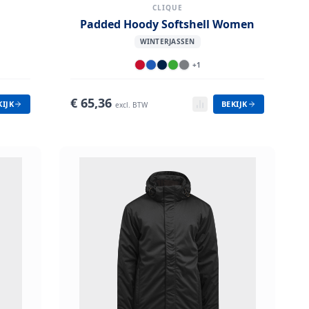
CLIQUE
Padded Hoody Softshell Women
WINTERJASSEN
+
1
€
65,36
KIJK
BEKIJK
excl. BTW