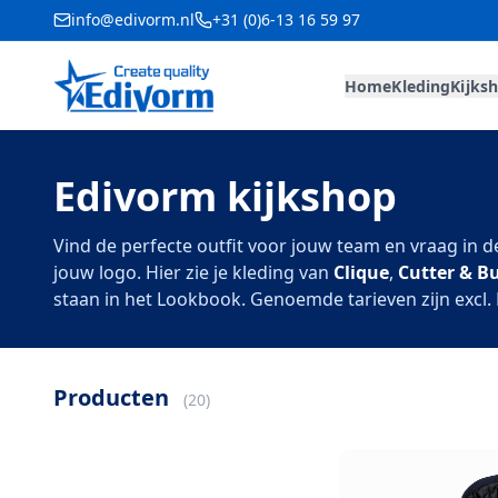
info@edivorm.nl
+31 (0)6-13 16 59 97
Home
Kleding
Kijks
Edivorm kijkshop
Vind de perfecte outfit voor jouw team en vraag in d
jouw logo. Hier zie je kleding van
Clique
,
Cutter & B
staan in het Lookbook. Genoemde tarieven zijn excl.
Producten
(
20
)