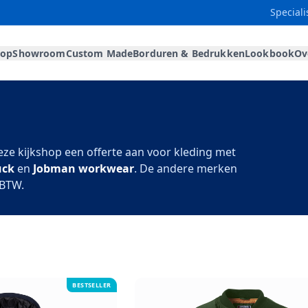
Speciali
hop
Showroom
Custom Made
Borduren & Bedrukken
Lookbook
Ov
eze kijkshop een offerte aan voor kleding met
uck
en
Jobman workwear
. De andere merken
 BTW.
BESTSELLER