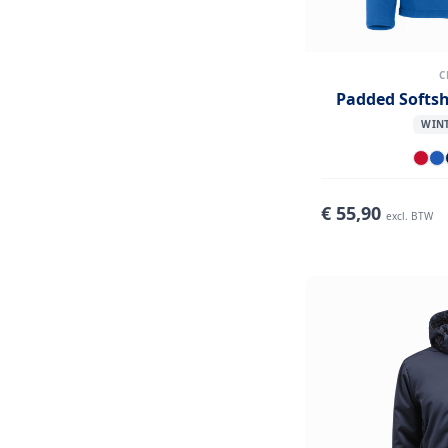
C
Padded Softs
WINT
€
55,90
excl. BTW