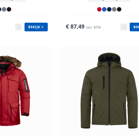
€
87,49
BEKIJK
BE
excl. BTW