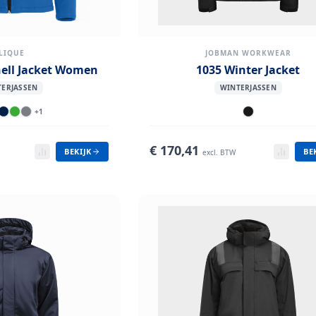
LIQUE
JOBMAN WORKWEAR
hell Jacket Women
1035 Winter Jacket
ERJASSEN
WINTERJASSEN
+
1
€
170,41
BEKIJK
BE
excl. BTW