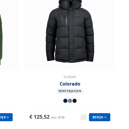
CLIQUE
Colorado
WINTERJASSEN
€
125,52
KIJK
BEKIJK
excl. BTW