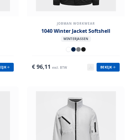
JOBMAN WORKWEAR
1040 Winter Jacket Softshell
WINTERJASSEN
€
96,11
KIJK
BEKIJK
excl. BTW