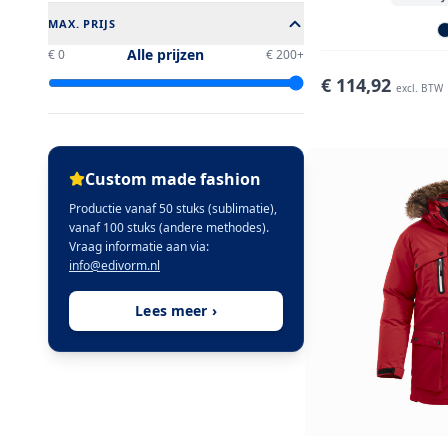
MAX. PRIJS
Alle prijzen
€ 0
€ 200+
€
114,92
excl. BTW
Custom made fashion
Productie vanaf 50 stuks (sublimatie),
vanaf 100 stuks (andere methodes).
Vraag informatie aan via:
info@edivorm.nl
Lees meer ›