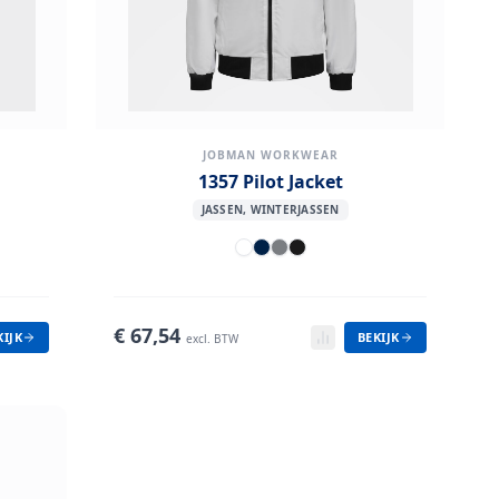
JOBMAN WORKWEAR
1357 Pilot Jacket
JASSEN, WINTERJASSEN
€
67,54
KIJK
BEKIJK
excl. BTW