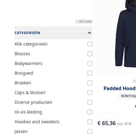
Wissen
CATEGORIEËN
Alle categorieën
Blouses
Bodywarmers
Breigoed
C
Broeken
Padded Hoody
Caps & Mutsen
WINTERJ
Diverse producten
Hi-vis kleding
Hoodies and sweaters
€
65,36
excl. BTW
Jassen