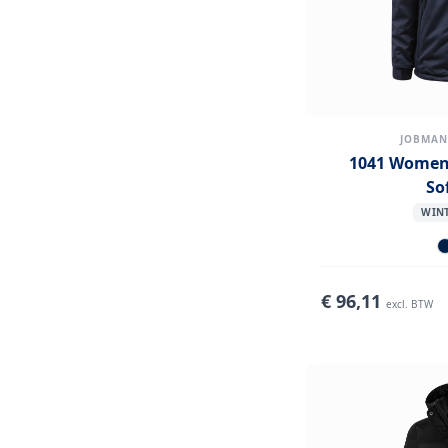
JOBMA
1041 Women'
So
WINT
€
96,11
excl. BTW