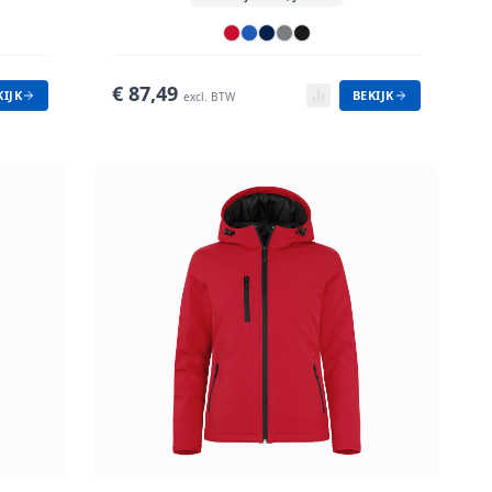
€
87,49
KIJK
BEKIJK
excl. BTW