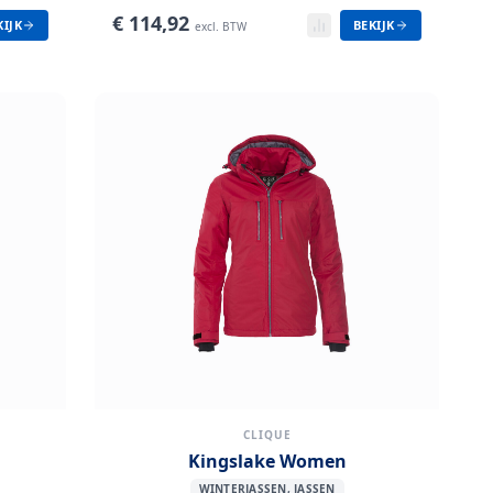
€
114,92
KIJK
BEKIJK
excl. BTW
CLIQUE
Kingslake Women
WINTERJASSEN, JASSEN