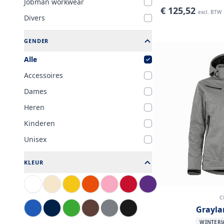
Jobman workwear
€
125,52
excl. BTW
Divers
GENDER
Alle
Accessoires
Dames
Heren
Kinderen
Unisex
KLEUR
C
Grayl
WINTERJ