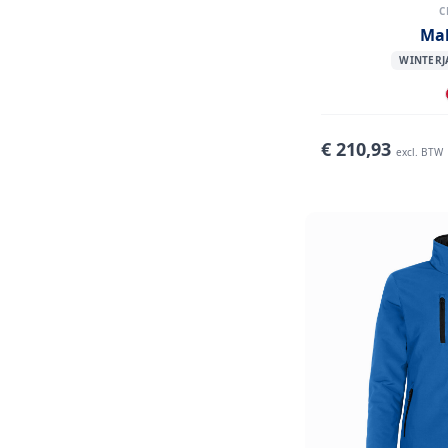
C
Ma
WINTERJ
€
210,93
excl. BTW